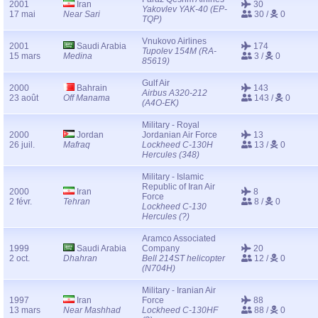
2001
Iran
30
Yakovlev YAK-40 (EP-
17 mai
Near Sari
30 /
0
TQP)
Vnukovo Airlines
2001
Saudi Arabia
174
Tupolev 154M (RA-
15 mars
Medina
3 /
0
85619)
Gulf Air
2000
Bahrain
143
Airbus A320-212
23 août
Off Manama
143 /
0
(A4O-EK)
Military - Royal
2000
Jordan
Jordanian Air Force
13
26 juil.
Mafraq
Lockheed C-130H
13 /
0
Hercules (348)
Military - Islamic
Republic of Iran Air
2000
Iran
8
Force
2 févr.
Tehran
8 /
0
Lockheed C-130
Hercules (?)
Aramco Associated
1999
Saudi Arabia
Company
20
2 oct.
Dhahran
Bell 214ST helicopter
12 /
0
(N704H)
Military - Iranian Air
1997
Iran
Force
88
13 mars
Near Mashhad
Lockheed C-130HF
88 /
0