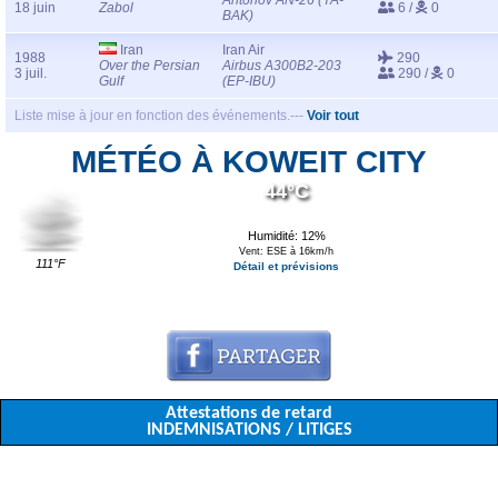
Antonov AN-26 (YA-
18 juin
Zabol
6 /
0
BAK)
Iran
Iran Air
1988
290
Over the Persian
Airbus A300B2-203
3 juil.
290 /
0
Gulf
(EP-IBU)
Liste mise à jour en fonction des événements.---
Voir tout
MÉTÉO À KOWEIT CITY
44°C
Humidité: 12%
Vent: ESE à 16km/h
111°F
Détail et prévisions
Attestations de retard
INDEMNISATIONS / LITIGES