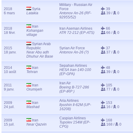
Military - Russian Air
2018
Syria
Force
39
6 mars
Latakia
Antonov An-26 (RF-
39 /
0
92955/52)
Iran
2018
Iran Aseman Airlines
66
Kohangan
18 févr.
ATR 72-212 (EP-ATS)
66 /
0
village
Syrian Arab
2015
Republic
Syrian Air Force
37
18 janv.
Near Abu adh
Antonov An-26 (?)
37 /
0
Dhuhur Air Base
Sepahan Airlines
2014
Iran
48
HESA Iran-140-100
10 août
Tehran
39 /
0
(EP-GPA)
Iran Air
2011
Iran
105
Boeing B-727-286
9 janv.
Orumiyeh
77 /
0
(EP-IRP )
Aria Airlines
2009
Iran
153
Ilyushin Il-62M (UP-
24 juil.
Mashad
16 /
0
16208)
Caspian Airlines
2009
Iran
168
Tupolev 154M (EP-
15 juil.
Near Qazvin
168 /
0
CPG)