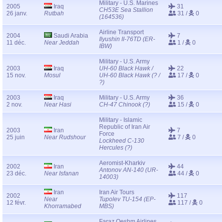
Military - U.S. Marines
2005
Iraq
31
CH53E Sea Stallion
26 janv.
Rutbah
31 /
0
(164536)
Airline Transport
2004
Saudi Arabia
7
Ilyushin II-76TD (ER-
11 déc.
Near Jeddah
1 /
0
IBW)
Military - U.S. Army
2003
Iraq
UH-60 Black Hawk /
22
15 nov.
Mosul
UH-60 Black Hawk (? /
17 /
0
?)
2003
Iraq
Military - U.S. Army
36
2 nov.
Near Hasi
CH-47 Chinook (?)
15 /
0
Military - Islamic
Republic of Iran Air
2003
Iran
7
Force
25 juin
Near Rudshour
7 /
0
Lockheed C-130
Hercules (?)
Aeromist-Kharkiv
2002
Iran
44
Antonov AN-140 (UR-
23 déc.
Near Isfanan
44 /
0
14003)
Iran
Iran Air Tours
2002
117
Near
Tupolev TU-154 (EP-
12 févr.
117 /
0
Khorramabed
MBS)
Faraz Qeshm Airlines