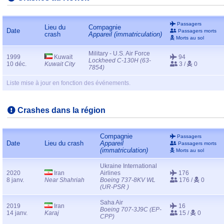
Passagers
Lieu du
Compagnie
Date
Passagers morts
crash
Appareil (immatriculation)
Morts au sol
Military - U.S. Air Force
1999
Kuwait
94
Lockheed C-130H (63-
10 déc.
Kuwait City
3 /
0
7854)
Liste mise à jour en fonction des événements.
Crashes dans la région
Compagnie
Passagers
Date
Lieu du crash
Appareil
Passagers morts
(immatriculation)
Morts au sol
Ukraine International
2020
Iran
Airlines
176
8 janv.
Near Shahriah
Boeing 737-8KV WL
176 /
0
(UR-PSR )
Saha Air
2019
Iran
16
Boeing 707-3J9C (EP-
14 janv.
Karaj
15 /
0
CPP)