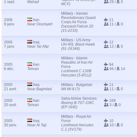
1 sept.
Mahad
29 /
0
MCF)
Military - Iranian
Revolutionary Guard
2006
Iran
11
Corps Air Force
9 janv.
Near Orumiyeh
11 /
0
Dassault Falcon 20
(15-2233)
Military - US Army
2006
Iraq
12
UH-60L Black Hawk
7 janv.
Near Tal Afar
12 /
0
(91-26346)
Military - Islamic
Republic of Iran Air
2005
Iran
94
Force
6 déc.
Tehran
94 /
14
Lockheed C-130B
Hercules (5-8512)
2005
Iraq
Military - Bulgarian
11
21 avril
Near Baghdad
Mil Mi-8 (?)
11 /
0
Saha Airline Services
2005
Iran
169
Boeing B-707-3J9C
20 avril
Tehran
3 /
0
(EP-SHE)
Military - Royal Air
2005
Iraq
Force
10
30 janv.
Near Al Taji
Lockheed Hercules
10 /
0
C.1 (XV179)