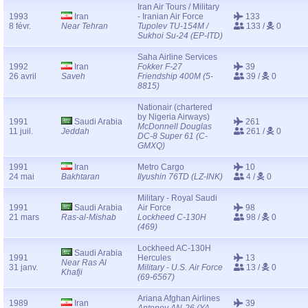
Iran Air Tours / Military
1993
Iran
- Iranian Air Force
133
8 févr.
Near Tehran
Tupolev TU-154M /
133 /
0
Sukhoi Su-24 (EP-ITD)
Saha Airline Services
1992
Iran
Fokker F-27
39
26 avril
Saveh
Friendship 400M (5-
39 /
0
8815)
Nationair (chartered
by Nigeria Airways)
1991
Saudi Arabia
261
McDonnell Douglas
11 juil.
Jeddah
261 /
0
DC-8 Super 61 (C-
GMXQ)
1991
Iran
Metro Cargo
10
24 mai
Bakhtaran
Ilyushin 76TD (LZ-INK)
4 /
0
Military - Royal Saudi
1991
Saudi Arabia
Air Force
98
21 mars
Ras-al-Mishab
Lockheed C-130H
98 /
0
(469)
Lockheed AC-130H
Saudi Arabia
1991
Hercules
13
Near Ras Al
31 janv.
Military - U.S. Air Force
13 /
0
Khafji
(69-6567)
Ariana Afghan Airlines
1989
Iran
39