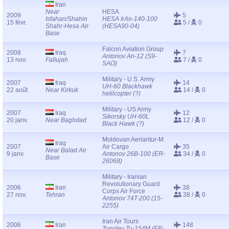
Iran
Near
HESA
2009
5
Isfahan/Shahin
HESA IrAn-140-100
15 févr.
5 /
0
Shahr-Hesa Air
(HESA90-04)
Base
Falcon Aviation Group
2008
Iraq
7
Antonov An-12 (S9-
13 nov.
Fallujah
7 /
0
SAO)
Military - U.S. Army
2007
Iraq
14
UH-60 Blackhawk
22 août
Near Kirkuk
14 /
0
helilcopter (?)
Military - US Army
2007
Iraq
12
Sikorsky UH-60L
20 janv.
Near Baghdad
12 /
0
Black Hawk (?)
Moldovan Aeriantur-M
Iraq
2007
Air Cargo
35
Near Balad Air
9 janv.
Antonov 26B-100 (ER-
34 /
0
Base
26068)
Military - Iranian
Revolutionary Guard
2006
Iran
38
Corps Air Force
27 nov.
Tehran
38 /
0
Antonov 74T-200 (15-
2255)
Iran Air Tours
2006
Iran
148
Tupolev Tu-154M (EP-