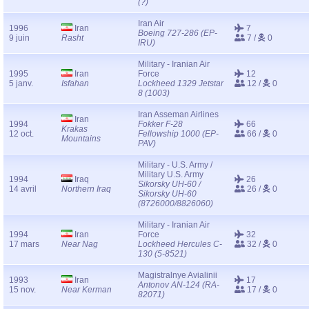
(?)
Iran Air
1996
Iran
7
Boeing 727-286 (EP-
9 juin
Rasht
7 /
0
IRU)
Military - Iranian Air
1995
Iran
Force
12
5 janv.
Isfahan
Lockheed 1329 Jetstar
12 /
0
8 (1003)
Iran Asseman Airlines
Iran
1994
Fokker F-28
66
Krakas
12 oct.
Fellowship 1000 (EP-
66 /
0
Mountains
PAV)
Military - U.S. Army /
Military U.S. Army
1994
Iraq
26
Sikorsky UH-60 /
14 avril
Northern Iraq
26 /
0
Sikorsky UH-60
(8726000/8826060)
Military - Iranian Air
1994
Iran
Force
32
17 mars
Near Nag
Lockheed Hercules C-
32 /
0
130 (5-8521)
Magistralnye Avialinii
1993
Iran
17
Antonov AN-124 (RA-
15 nov.
Near Kerman
17 /
0
82071)