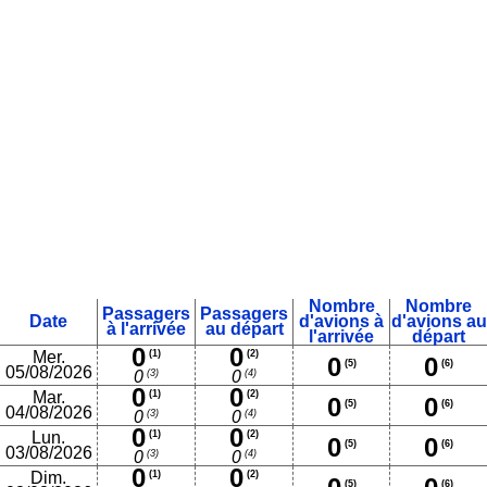
Nombre
Nombre
Passagers
Passagers
Date
d'avions à
d'avions au
à l'arrivée
au départ
l'arrivée
départ
0
0
Mer.
(1)
(2)
0
0
(5)
(6)
05/08/2026
(3)
(4)
0
0
0
0
Mar.
(1)
(2)
0
0
(5)
(6)
04/08/2026
(3)
(4)
0
0
0
0
Lun.
(1)
(2)
0
0
(5)
(6)
03/08/2026
(3)
(4)
0
0
0
0
Dim.
(1)
(2)
(5)
(6)