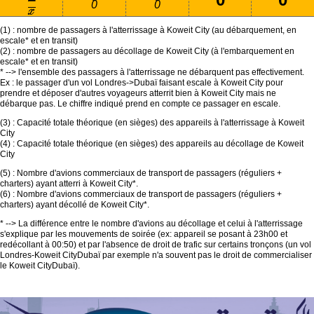
0
0
(1) : nombre de passagers à l'atterrissage à Koweit City (au débarquement, en
escale* et en transit)
(2) : nombre de passagers au décollage de Koweit City (à l'embarquement en
escale* et en transit)
* --> l'ensemble des passagers à l'atterrissage ne débarquent pas effectivement.
Ex : le passager d'un vol Londres->Dubaï faisant escale à Koweit City pour
prendre et déposer d'autres voyageurs atterrit bien à Koweit City mais ne
débarque pas. Le chiffre indiqué prend en compte ce passager en escale.
(3) : Capacité totale théorique (en sièges) des appareils à l'atterrissage à Koweit
City
(4) : Capacité totale théorique (en sièges) des appareils au décollage de Koweit
City
(5) : Nombre d'avions commerciaux de transport de passagers (réguliers +
charters) ayant atterri à Koweit City*.
(6) : Nombre d'avions commerciaux de transport de passagers (réguliers +
charters) ayant décollé de Koweit City*.
* --> La différence entre le nombre d'avions au décollage et celui à l'atterrissage
s'explique par les mouvements de soirée (ex: appareil se posant à 23h00 et
redécollant à 00:50) et par l'absence de droit de trafic sur certains tronçons (un vol
Londres-Koweit CityDubaï par exemple n'a souvent pas le droit de commercialiser
le Koweit CityDubaï).