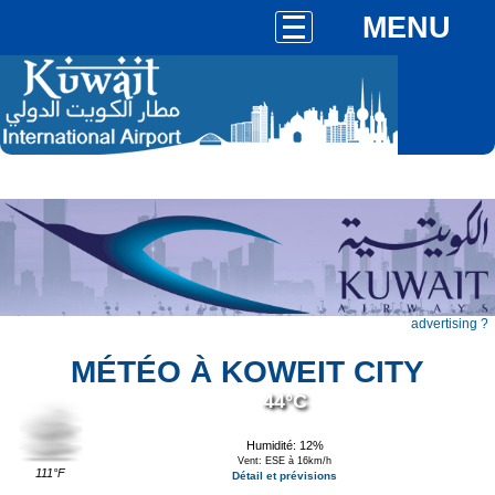
MENU
advertising ?
MÉTÉO À KOWEIT CITY
44°C
Humidité: 12%
Vent: ESE à 16km/h
111°F
Détail et prévisions