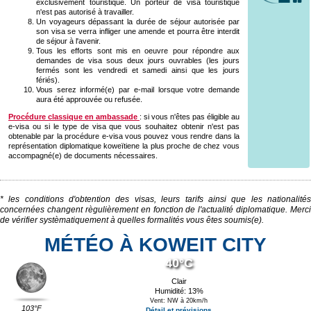
exclusivement touristique. Un porteur de visa touristique
n'est pas autorisé à travailler.
Un voyageurs dépassant la durée de séjour autorisée par
son visa se verra infliger une amende et pourra être interdit
de séjour à l'avenir.
Tous les efforts sont mis en oeuvre pour répondre aux
demandes de visa sous deux jours ouvrables (les jours
fermés sont les vendredi et samedi ainsi que les jours
fériés).
Vous serez informé(e) par e-mail lorsque votre demande
aura été approuvée ou refusée.
Procédure classique en ambassade
: si vous n'êtes pas éligible au
e-visa ou si le type de visa que vous souhaitez obtenir n'est pas
obtenable par la procédure e-visa vous pouvez vous rendre dans la
représentation diplomatique koweïtiene la plus proche de chez vous
accompagné(e) de documents nécessaires.
* les conditions d'obtention des visas, leurs tarifs ainsi que les nationalités
concernées changent règulièrement en fonction de l'actualité diplomatique. Merci
de vérifier systèmatiquement à quelles formalités vous êtes soumis(e).
MÉTÉO À KOWEIT CITY
40°C
Clair
Humidité: 13%
Vent: NW à 20km/h
103°F
Détail et prévisions