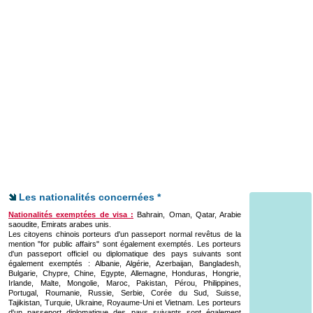
Les nationalités concernées *
Nationalités exemptées de visa :
Bahrain, Oman, Qatar, Arabie
saoudite, Emirats arabes unis.
Les citoyens chinois porteurs d'un passeport normal revêtus de la
mention "for public affairs" sont également exemptés. Les porteurs
d'un passeport officiel ou diplomatique des pays suivants sont
également exemptés : Albanie, Algérie, Azerbaijan, Bangladesh,
Bulgarie, Chypre, Chine, Egypte, Allemagne, Honduras, Hongrie,
Irlande, Malte, Mongolie, Maroc, Pakistan, Pérou, Philippines,
Portugal, Roumanie, Russie, Serbie, Corée du Sud, Suisse,
Tajikistan, Turquie, Ukraine, Royaume-Uni et Vietnam. Les porteurs
d'un passeport diplomatique des pays suivants sont également