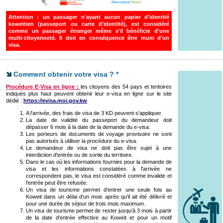
Attention :
un passager n'ayant aucun papier d'identité
koweïtien (passeport ou carte d'identité), est considéré
comme un passager étranger même s'il bénéficie d'une
multi-citoyenneté. Il doit en conséquence être muni d'un
visa.
Comment obtenir votre visa ? *
Procédure E-Visa en ligne :
les citoyens des 54 pays et teritoires
indiqués plus haut peuvent obtenir leur e-visa en ligne sur le site
dédié :
https://evisa.moi.gov.kw
.
A l'arrivée, des frais de visa de 3 KD peuvent s'appliquer.
La date de validité du passeport du demandeur doit
dépasser 6 mois à la date de la demande du e-visa.
Les porteurs de documents de voyage provisoire ne sont
pas autorisés à utiliser la procédure du e-visa.
Le demandeur de visa ne doit pas être sujet à une
interdiction d'entrée ou de sortie du territoire.
Dans le cas où les informations fournies pour la demande de
visa et les informations constatées à l'arrivée ne
correspondent pas, le visa est considéré comme invalide et
l'entrée peut être refusée.
Un visa de tourisme permet d'entrer une seule fois au
Koweit dans un délai d'un mois après qu'il ait été délivré et
pour une durée de séjour de trois mois maximum.
Un visa de tourisme permet de rester jusqu'à 3 mois à partir
de la date d'entrée effective au Koweit et pour un motif