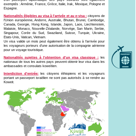
exemptés : Arménie, France, Grèce, Italie, Irak, Mexique, Pologne et
Espagne.
Nationalités éligibles au visa à l'arrivée et au e-visa :
citoyens de
l'Union européenne, Andorre, Australie, Bhutan, Brunei, Cambodge,
Canada, Georgie, Hong Kong, Islande, Japon, Laos, Liechtenstein,
Malaisie, Monaco, Nouvelle-Zéalande, Norvège, San Marin, Serbie,
Singapour, Corée du Sud, Swaziland, Suisse, Turquie, Ukraine,
Etats-Unis, Vatican, Vietnam.
Un visa valide un mois peut également être obtenu à l'arrivée pour
les voyageurs porteurs d'une autorisation de la compagnie aérienne
pour un voyage touristique.
Nationalités sujettes à l'obtention d'un visa classique :
les
nationaux de tous les autres pays peuvent obtenir leur visa dans les
ambassades et consulats koweïtien.
Interdiction d'entrée:
les citoyens éthiopiens et les voyageurs
portant un passeport israëlien ne sont pas autorisés à se rendre au
Koweit.