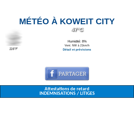
MÉTÉO À KOWEIT CITY
47°C
Humidité: 8%
Vent: NW à 21km/h
116°F
Détail et prévisions
Attestations de retard
INDEMNISATIONS / LITIGES