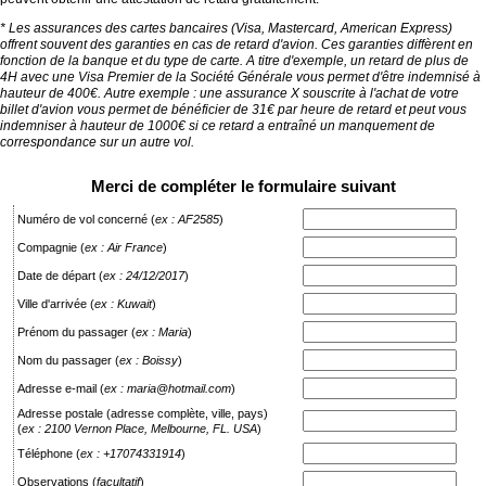
* Les assurances des cartes bancaires (Visa, Mastercard, American Express)
offrent souvent des garanties en cas de retard d'avion. Ces garanties diffèrent en
fonction de la banque et du type de carte. A titre d'exemple, un retard de plus de
4H avec une Visa Premier de la Société Générale vous permet d'être indemnisé à
hauteur de 400€. Autre exemple : une assurance X souscrite à l'achat de votre
billet d'avion vous permet de bénéficier de 31€ par heure de retard et peut vous
indemniser à hauteur de 1000€ si ce retard a entraîné un manquement de
correspondance sur un autre vol.
Merci de compléter le formulaire suivant
Numéro de vol concerné
(
ex : AF2585
)
Compagnie
(
ex : Air France
)
Date de départ
(
ex : 24/12/2017
)
Ville d'arrivée
(
ex : Kuwait
)
Prénom du passager
(
ex : Maria
)
Nom du passager
(
ex : Boissy
)
Adresse e-mail
(
ex : maria@hotmail.com
)
Adresse postale (adresse complète, ville, pays)
(
ex : 2100 Vernon Place, Melbourne, FL. USA
)
Téléphone
(
ex : +17074331914
)
Observations
(
facultatif
)