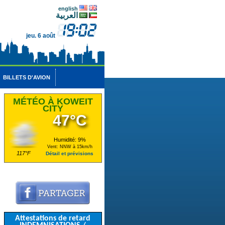
english
العربية
jeu. 6 août
BILLETS D'AVION
MÉTÉO À KOWEIT
CITY
47°C
Humidité: 9%
Vent: NNW à 15km/h
117°F
Détail et prévisions
Attestations de retard