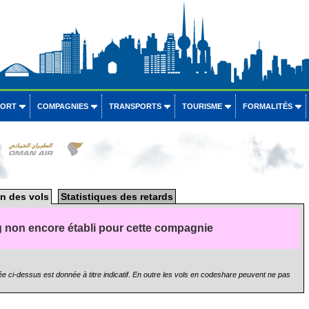
PORT
COMPAGNIES
TRANSPORTS
TOURISME
FORMALITÉS
r
n des vols
Statistiques des retards
 non encore établi pour cette compagnie
e ci-dessus est donnée à titre indicatif. En outre les vols en codeshare peuvent ne pas