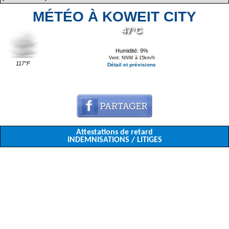
MÉTÉO À KOWEIT CITY
47°C
Humidité: 9%
Vent: NNW à 15km/h
117°F
Détail et prévisions
Attestations de retard
INDEMNISATIONS / LITIGES