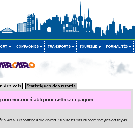
PORT
COMPAGNIES
TRANSPORTS
TOURISME
FORMALITÉS
n des vols
Statistiques des retards
 non encore établi pour cette compagnie
e ci-dessus est donnée à titre indicatif. En outre les vols en codeshare peuvent ne pas