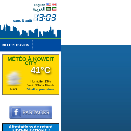
english
العربية
sam. 8 août
BILLETS D'AVION
MÉTÉO À KOWEIT
CITY
41°C
Humidité: 13%
Vent: NNW à 18km/h
106°F
Détail et prévisions
Attestations de retard