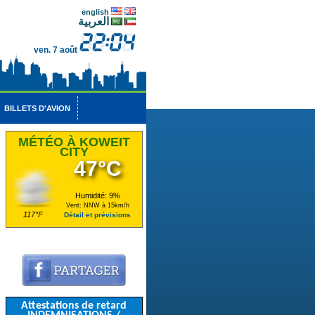
english
العربية
ven. 7 août
BILLETS D'AVION
MÉTÉO À KOWEIT
CITY
47°C
Humidité: 9%
Vent: NNW à 15km/h
117°F
Détail et prévisions
Attestations de retard