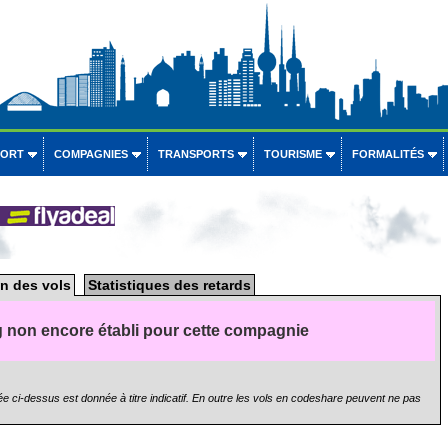
PORT
COMPAGNIES
TRANSPORTS
TOURISME
FORMALITÉS
n des vols
Statistiques des retards
 non encore établi pour cette compagnie
e ci-dessus est donnée à titre indicatif. En outre les vols en codeshare peuvent ne pas