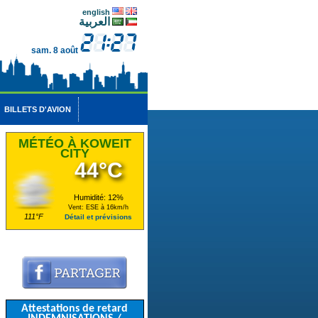
english
العربية
sam. 8 août
BILLETS D'AVION
MÉTÉO À KOWEIT
CITY
44°C
Humidité: 12%
Vent: ESE à 16km/h
111°F
Détail et prévisions
Attestations de retard