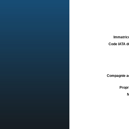
Immatricu
Code IATA d
Compagnie aé
Propri
N