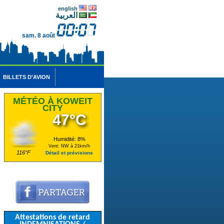
english
العربية
sam. 8 août
BILLETS D'AVION
MÉTÉO À KOWEIT
CITY
47°C
Humidité: 8%
Vent: NW à 21km/h
116°F
Détail et prévisions
Attestations de retard