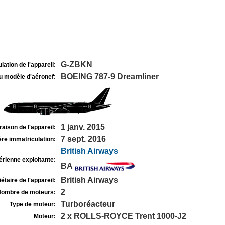
G-ZBKN
lation de l'appareil:
BOEING 787-9 Dreamliner
u modèle d'aéronef:
1 janv. 2015
raison de l'appareil:
7 sept. 2016
re immatriculation:
British Airways
rienne exploitante:
BA
British Airways
étaire de l'appareil:
2
ombre de moteurs:
Turboréacteur
Type de moteur:
2 x ROLLS-ROYCE Trent 1000-J2
Moteur: