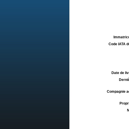
Immatricu
Code IATA d
Date de liv
Derniè
Compagnie aé
Propri
N