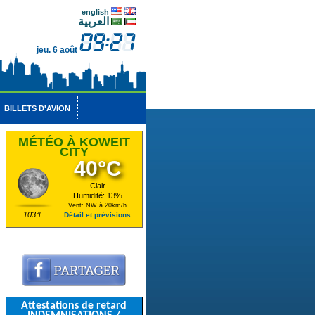
english
العربية
jeu. 6 août
BILLETS D'AVION
MÉTÉO À KOWEIT
CITY
40°C
Clair
Humidité: 13%
Vent: NW à 20km/h
103°F
Détail et prévisions
Attestations de retard