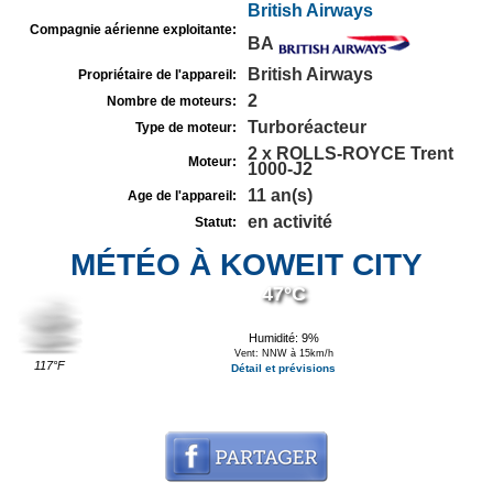
British Airways
Compagnie aérienne exploitante:
BA
British Airways
Propriétaire de l'appareil:
2
Nombre de moteurs:
Turboréacteur
Type de moteur:
2 x ROLLS-ROYCE Trent
Moteur:
1000-J2
11 an(s)
Age de l'appareil:
en activité
Statut:
MÉTÉO À KOWEIT CITY
47°C
Humidité: 9%
Vent: NNW à 15km/h
117°F
Détail et prévisions