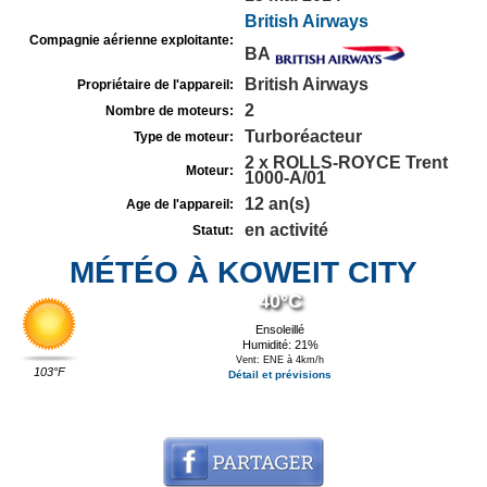
British Airways
Compagnie aérienne exploitante:
BA
British Airways
Propriétaire de l'appareil:
2
Nombre de moteurs:
Turboréacteur
Type de moteur:
2 x ROLLS-ROYCE Trent
Moteur:
1000-A/01
12 an(s)
Age de l'appareil:
en activité
Statut:
MÉTÉO À KOWEIT CITY
40°C
Ensoleillé
Humidité: 21%
Vent: ENE à 4km/h
103°F
Détail et prévisions