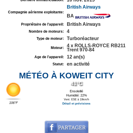
Dernière immatriculation:
British Airways
Compagnie aérienne exploitante:
BA
British Airways
Propriétaire de l'appareil:
4
Nombre de moteurs:
Turboréacteur
Type de moteur:
4 x ROLLS-ROYCE RB211
Moteur:
Trent 970-84
12 an(s)
Age de l'appareil:
en activité
Statut:
MÉTÉO À KOWEIT CITY
41°C
Ensoleillé
Humidité: 22%
Vent: ESE à 19km/h
106°F
Détail et prévisions