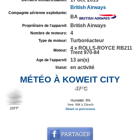
Dernière immatriculation:
British Airways
Compagnie aérienne exploitante:
BA
British Airways
Propriétaire de l'appareil:
4
Nombre de moteurs:
Turboréacteur
Type de moteur:
4 x ROLLS-ROYCE RB211
Moteur:
Trent 970-84
13 an(s)
Age de l'appareil:
en activité
Statut:
MÉTÉO À KOWEIT CITY
47°C
Humidité: 8%
Vent: NW à 21km/h
116°F
Détail et prévisions