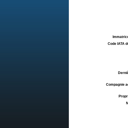
Immatricu
Code IATA d
Derniè
Compagnie aé
Propri
N