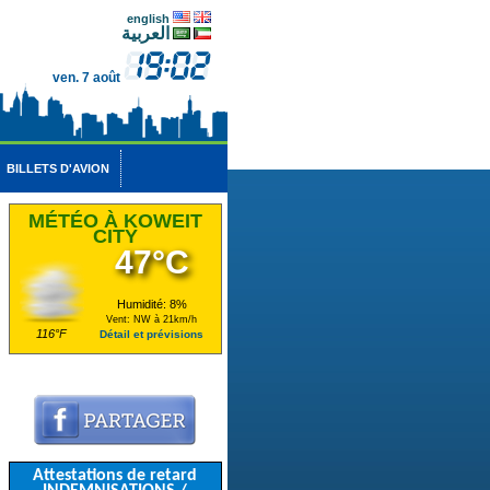
english
العربية
ven. 7 août
BILLETS D'AVION
MÉTÉO À KOWEIT
CITY
47°C
Humidité: 8%
Vent: NW à 21km/h
116°F
Détail et prévisions
Attestations de retard