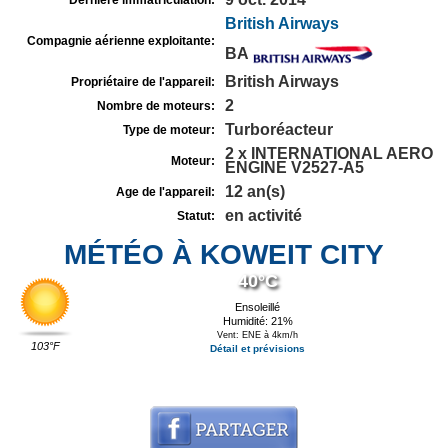
Dernière immatriculation:
British Airways
Compagnie aérienne exploitante:
BA
British Airways
Propriétaire de l'appareil:
2
Nombre de moteurs:
Turboréacteur
Type de moteur:
2 x INTERNATIONAL AERO
Moteur:
ENGINE V2527-A5
12 an(s)
Age de l'appareil:
en activité
Statut:
MÉTÉO À KOWEIT CITY
40°C
Ensoleillé
Humidité: 21%
Vent: ENE à 4km/h
103°F
Détail et prévisions