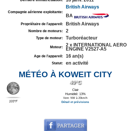
Dernière immatriculation:
British Airways
Compagnie aérienne exploitante:
BA
British Airways
Propriétaire de l'appareil:
2
Nombre de moteurs:
Turboréacteur
Type de moteur:
2 x INTERNATIONAL AERO
Moteur:
ENGINE V2527-A5
16 an(s)
Age de l'appareil:
en activité
Statut:
MÉTÉO À KOWEIT CITY
40°C
Clair
Humidité: 13%
Vent: NW à 20km/h
103°F
Détail et prévisions