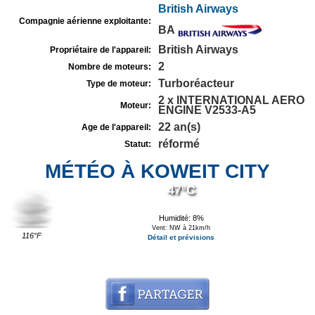
British Airways
Compagnie aérienne exploitante:
BA
British Airways
Propriétaire de l'appareil:
2
Nombre de moteurs:
Turboréacteur
Type de moteur:
2 x INTERNATIONAL AERO
Moteur:
ENGINE V2533-A5
22 an(s)
Age de l'appareil:
réformé
Statut:
MÉTÉO À KOWEIT CITY
47°C
Humidité: 8%
Vent: NW à 21km/h
116°F
Détail et prévisions