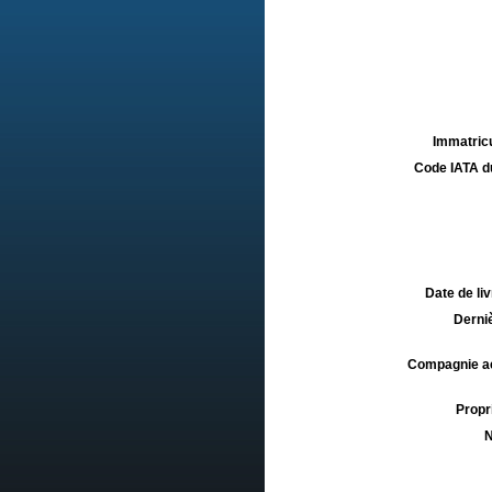
Immatricu
Code IATA d
Date de liv
Derniè
Compagnie aé
Propri
N