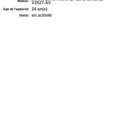
Moteur:
V2527-A5
24 an(s)
Age de l'appareil:
en activité
Statut: