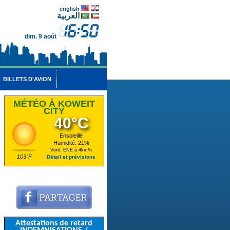
english
العربية
dim. 9 août
BILLETS D'AVION
MÉTÉO À KOWEIT
CITY
40°C
Ensoleillé
Humidité: 21%
Vent: ENE à 4km/h
103°F
Détail et prévisions
Attestations de retard