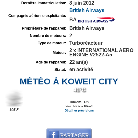
8 juin 2012
Dernière immatriculation:
British Airways
Compagnie aérienne exploitante:
BA
British Airways
Propriétaire de l'appareil:
2
Nombre de moteurs:
Turboréacteur
Type de moteur:
2 x INTERNATIONAL AERO
Moteur:
ENGINE V2522-A5
22 an(s)
Age de l'appareil:
en activité
Statut:
MÉTÉO À KOWEIT CITY
41°C
Humidité: 13%
Vent: NNW à 18km/h
106°F
Détail et prévisions