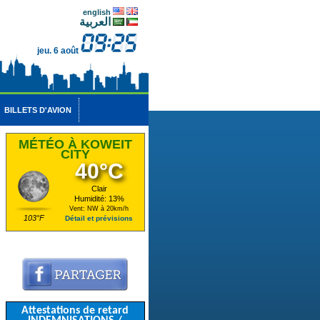
english
العربية
jeu. 6 août
BILLETS D'AVION
MÉTÉO À KOWEIT
CITY
40°C
Clair
Humidité: 13%
Vent: NW à 20km/h
103°F
Détail et prévisions
Attestations de retard