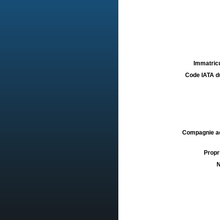
Immatricu
Code IATA d
Compagnie aé
Propri
N