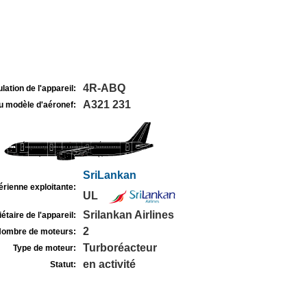
4R-ABQ
lation de l'appareil:
A321 231
u modèle d'aéronef:
SriLankan
rienne exploitante:
UL
Srilankan Airlines
étaire de l'appareil:
2
ombre de moteurs:
Turboréacteur
Type de moteur:
en activité
Statut: