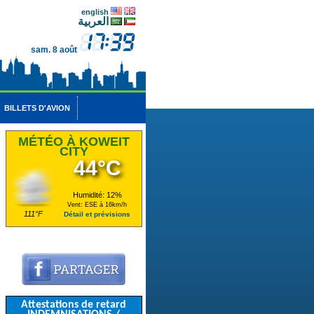
english
العربية
sam. 8 août
BILLETS D'AVION
MÉTÉO À KOWEIT
CITY
44°C
Humidité: 12%
Vent: ESE à 16km/h
111°F
Détail et prévisions
Attestations de retard