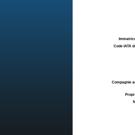
Immatricu
Code IATA d
Compagnie aé
Propri
N