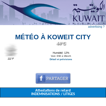
advertising ?
MÉTÉO À KOWEIT CITY
44°C
Humidité: 12%
Vent: ESE à 16km/h
111°F
Détail et prévisions
Attestations de retard
INDEMNISATIONS / LITIGES