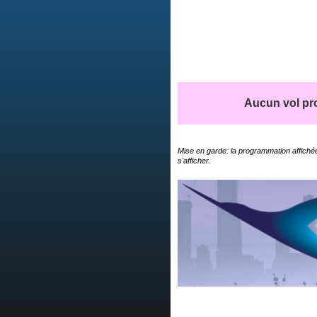
Aucun vol pro
Mise en garde: la programmation affichée
s'afficher.