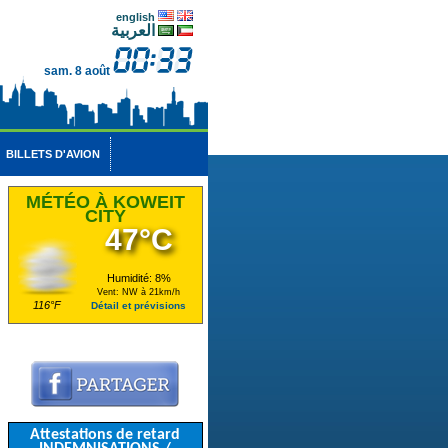
english
العربية
sam. 8 août
BILLETS D'AVION
MÉTÉO À KOWEIT
CITY
47°C
Humidité: 8%
Vent: NW à 21km/h
116°F
Détail et prévisions
Attestations de retard