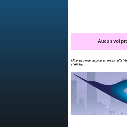
Aucun vol pro
Mise en garde: la programmation affichée
s'afficher.