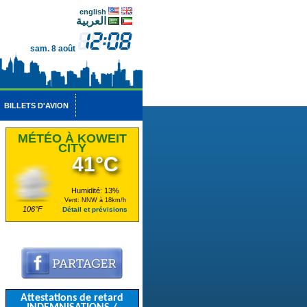
english
العربية
sam. 8 août
BILLETS D'AVION
MÉTÉO À KOWEIT
CITY
41°C
Humidité: 13%
Vent: NNW à 18km/h
106°F
Détail et prévisions
Attestations de retard