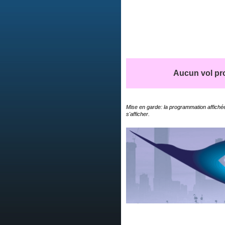
Aucun vol pro
Mise en garde: la programmation affichée
s'afficher.