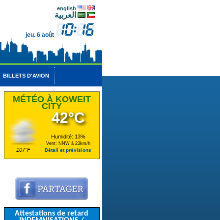
english
العربية
jeu. 6 août
BILLETS D'AVION
MÉTÉO À KOWEIT
CITY
42°C
Humidité: 13%
Vent: NNW à 23km/h
107°F
Détail et prévisions
Attestations de retard