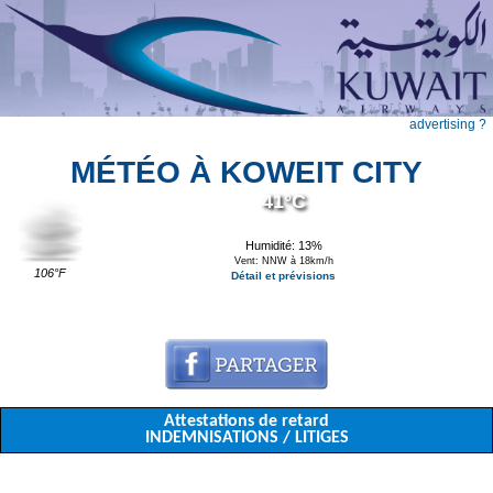
advertising ?
MÉTÉO À KOWEIT CITY
41°C
Humidité: 13%
Vent: NNW à 18km/h
106°F
Détail et prévisions
Attestations de retard
INDEMNISATIONS / LITIGES