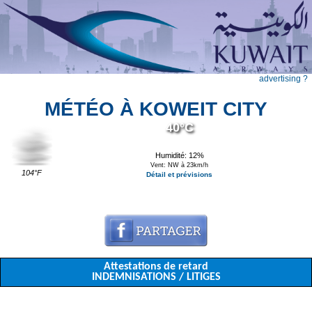
advertising ?
MÉTÉO À KOWEIT CITY
40°C
Humidité: 12%
Vent: NW à 23km/h
104°F
Détail et prévisions
Attestations de retard
INDEMNISATIONS / LITIGES