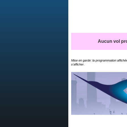
Aucun vol pro
Mise en garde: la programmation affichée
s'afficher.