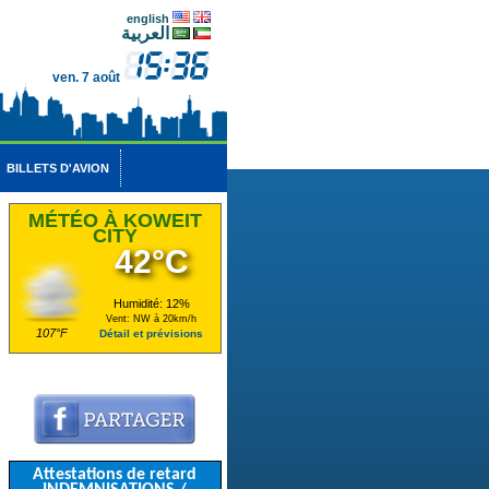
english
العربية
ven. 7 août
BILLETS D'AVION
MÉTÉO À KOWEIT
CITY
42°C
Humidité: 12%
Vent: NW à 20km/h
107°F
Détail et prévisions
Attestations de retard