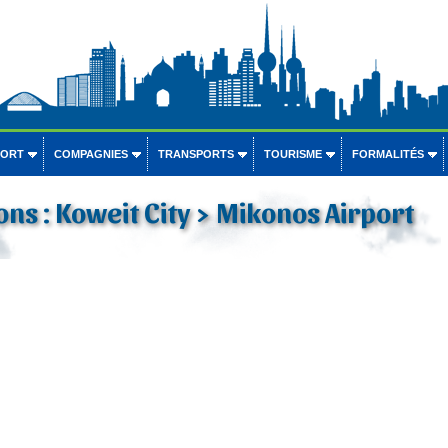
PORT
COMPAGNIES
TRANSPORTS
TOURISME
FORMALITÉS
ons : Koweit City > Mikonos Airport