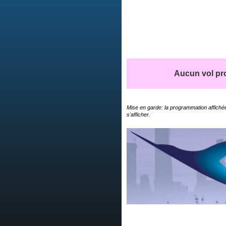
Aucun vol pro
Mise en garde: la programmation affichée
s'afficher.