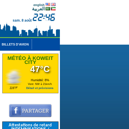
english
العربية
sam. 8 août
BILLETS D'AVION
MÉTÉO À KOWEIT
CITY
47°C
Humidité: 8%
Vent: NW à 21km/h
116°F
Détail et prévisions
Attestations de retard