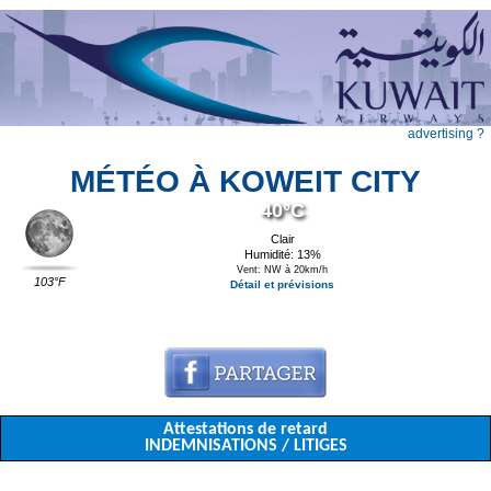
advertising ?
MÉTÉO À KOWEIT CITY
40°C
Clair
Humidité: 13%
Vent: NW à 20km/h
103°F
Détail et prévisions
Attestations de retard
INDEMNISATIONS / LITIGES