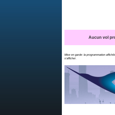
Aucun vol pro
Mise en garde: la programmation affichée
s'afficher.