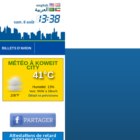
english
العربية
sam. 8 août
BILLETS D'AVION
MÉTÉO À KOWEIT
CITY
41°C
Humidité: 13%
Vent: NNW à 18km/h
106°F
Détail et prévisions
Attestations de retard