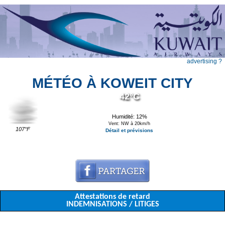
advertising ?
MÉTÉO À KOWEIT CITY
42°C
Humidité: 12%
Vent: NW à 20km/h
107°F
Détail et prévisions
Attestations de retard
INDEMNISATIONS / LITIGES