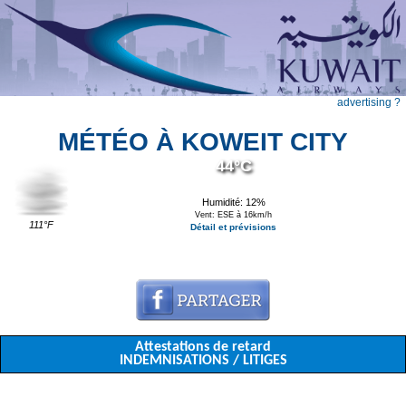
advertising ?
MÉTÉO À KOWEIT CITY
44°C
Humidité: 12%
Vent: ESE à 16km/h
111°F
Détail et prévisions
Attestations de retard
INDEMNISATIONS / LITIGES