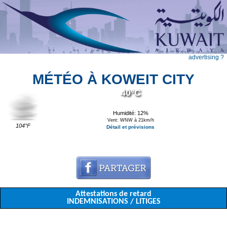
advertising ?
MÉTÉO À KOWEIT CITY
40°C
Humidité: 12%
Vent: WNW à 21km/h
104°F
Détail et prévisions
Attestations de retard
INDEMNISATIONS / LITIGES