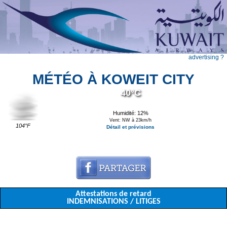
advertising ?
MÉTÉO À KOWEIT CITY
40°C
Humidité: 12%
Vent: NW à 23km/h
104°F
Détail et prévisions
Attestations de retard
INDEMNISATIONS / LITIGES